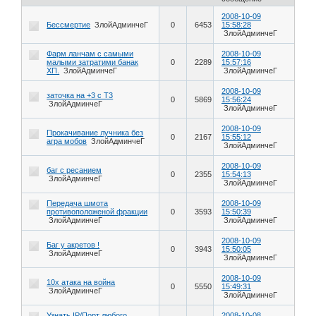
2008-10-09
Бессмертие
ЗлойАдминчеГ
0
6453
15:58:28
ЗлойАдминчеГ
Фарм ланчам с самыми
2008-10-09
малыми затратими банак
0
2289
15:57:16
ХП.
ЗлойАдминчеГ
ЗлойАдминчеГ
2008-10-09
заточка на +3 с Т3
0
5869
15:56:24
ЗлойАдминчеГ
ЗлойАдминчеГ
2008-10-09
Прокачивание лучника без
0
2167
15:55:12
агра мобов
ЗлойАдминчеГ
ЗлойАдминчеГ
2008-10-09
баг с ресанием
0
2355
15:54:13
ЗлойАдминчеГ
ЗлойАдминчеГ
Передача шмота
2008-10-09
противоположеной фракции
0
3593
15:50:39
ЗлойАдминчеГ
ЗлойАдминчеГ
2008-10-09
Баг у акретов !
0
3943
15:50:05
ЗлойАдминчеГ
ЗлойАдминчеГ
2008-10-09
10х атака на война
0
5550
15:49:31
ЗлойАдминчеГ
ЗлойАдминчеГ
Узнать IP/Порт любого
2008-10-08