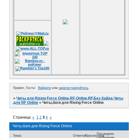
Привет, Гость!
Войдите
или
зарегистрируйтесь
.
»
Читы для Rising Force Online,RF-Online,RF,Без Хайда,Читы
для RF Online
»
Читы,баги для Rising Force Online
Страница:
«
1
2
3
4
»
Читы,баги для Rising Force Online
Последнее
Тема
Ответов
Просмотров
сообщение