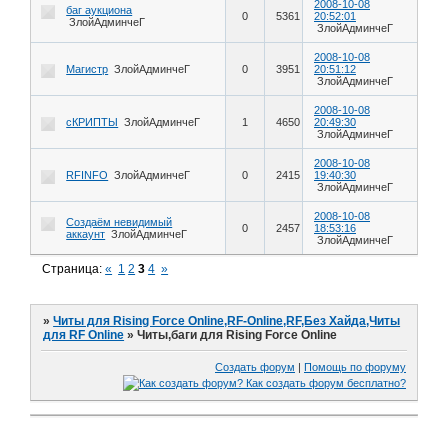
2008-10-08
баг аукциона
0
5361
20:52:01
ЗлойАдминчеГ
ЗлойАдминчеГ
2008-10-08
Магистр
ЗлойАдминчеГ
0
3951
20:51:12
ЗлойАдминчеГ
2008-10-08
сКРИПТЫ
ЗлойАдминчеГ
1
4650
20:49:30
ЗлойАдминчеГ
2008-10-08
RFINFO
ЗлойАдминчеГ
0
2415
19:40:30
ЗлойАдминчеГ
2008-10-08
Создаём невидимый
0
2457
18:53:16
аккаунт
ЗлойАдминчеГ
ЗлойАдминчеГ
Страница:
«
1
2
3
4
»
»
Читы для Rising Force Online,RF-Online,RF,Без Хайда,Читы
для RF Online
»
Читы,баги для Rising Force Online
Создать форум
|
Помощь по форуму