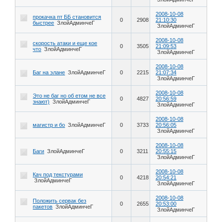
2008-10-08
прокачка пт ББ становится
0
2908
21:10:30
быстрее
ЗлойАдминчеГ
ЗлойАдминчеГ
2008-10-08
скорость атаки и еще кое
0
3505
21:09:53
что
ЗлойАдминчеГ
ЗлойАдминчеГ
2008-10-08
Баг на элане
ЗлойАдминчеГ
0
2215
21:07:34
ЗлойАдминчеГ
2008-10-08
Это не баг но об етом не все
0
4827
20:56:59
знают)
ЗлойАдминчеГ
ЗлойАдминчеГ
2008-10-08
магистр и бо
ЗлойАдминчеГ
0
3733
20:56:05
ЗлойАдминчеГ
2008-10-08
Баги
ЗлойАдминчеГ
0
3211
20:55:15
ЗлойАдминчеГ
2008-10-08
Кач под текстурами
0
4218
20:54:21
ЗлойАдминчеГ
ЗлойАдминчеГ
2008-10-08
Положить сервак без
0
2655
20:53:00
пакетов
ЗлойАдминчеГ
ЗлойАдминчеГ