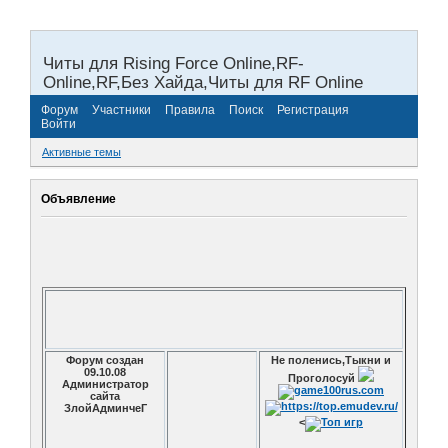
Читы для Rising Force Online,RF-
Online,RF,Без Хайда,Читы для RF Online
Форум
Участники
Правила
Поиск
Регистрация
Войти
Активные темы
Объявление
Форум создан
Не поленись,Тыкни и
09.10.08
Проголосуй
Администратор
сайта
ЗлойАдминчеГ
<