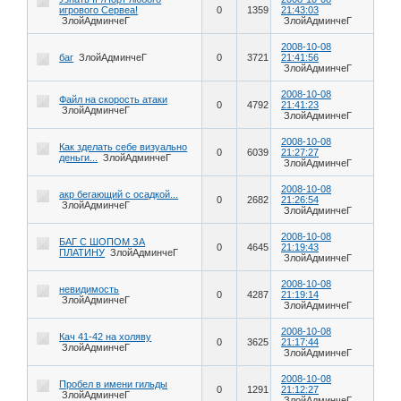
игрового Сервеа!
0
1359
21:43:03
ЗлойАдминчеГ
ЗлойАдминчеГ
2008-10-08
баг
ЗлойАдминчеГ
0
3721
21:41:56
ЗлойАдминчеГ
2008-10-08
Файл на скорость атаки
0
4792
21:41:23
ЗлойАдминчеГ
ЗлойАдминчеГ
2008-10-08
Как зделать себе визуально
0
6039
21:27:27
деньги...
ЗлойАдминчеГ
ЗлойАдминчеГ
2008-10-08
акр бегающий с осадкой...
0
2682
21:26:54
ЗлойАдминчеГ
ЗлойАдминчеГ
2008-10-08
БАГ С ШОПОМ ЗА
0
4645
21:19:43
ПЛАТИНУ
ЗлойАдминчеГ
ЗлойАдминчеГ
2008-10-08
невидимость
0
4287
21:19:14
ЗлойАдминчеГ
ЗлойАдминчеГ
2008-10-08
Кач 41-42 на холяву
0
3625
21:17:44
ЗлойАдминчеГ
ЗлойАдминчеГ
2008-10-08
Пробел в имени гильды
0
1291
21:12:27
ЗлойАдминчеГ
ЗлойАдминчеГ