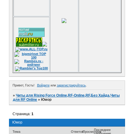
Привет, Гость!
Войдите
или
зарегистрируйтесь
.
»
Читы для Rising Force Online,RF-Online,RF,Без Хайда,Читы
для RF Online
»
Юмор
Страница:
1
Юмор
Последнее
Тема
Ответов
Просмотров
сообщение