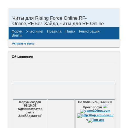
Читы для Rising Force Online,RF-
Online,RF,Без Хайда,Читы для RF Online
Форум
Участники
Правила
Поиск
Регистрация
Войти
Активные темы
Объявление
Форум создан
Не поленись,Тыкни и
09.10.08
Проголосуй
Администратор
сайта
ЗлойАдминчеГ
<