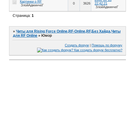
Картинки о RF
0
3626
22:42:21
ЗлойАдминчеГ
ЗлойАдминчеГ
Страница:
1
»
Читы для Rising Force Online,RF-Online,RF,Без Хайда,Читы
для RF Online
»
Юмор
Создать форум
|
Помощь по форуму