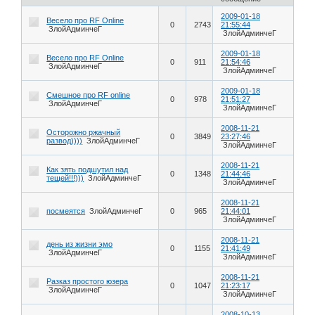
2009-01-18
Весело про RF Online
0
2743
21:55:44
ЗлойАдминчеГ
ЗлойАдминчеГ
2009-01-18
Весело про RF Online
0
911
21:54:46
ЗлойАдминчеГ
ЗлойАдминчеГ
2009-01-18
Смешное про RF online
0
978
21:51:27
ЗлойАдминчеГ
ЗлойАдминчеГ
2008-11-21
Осторожно ржачный
0
3849
23:27:46
развод))))
ЗлойАдминчеГ
ЗлойАдминчеГ
2008-11-21
Как зять подшутил над
0
1348
21:44:46
тещей!!!)))
ЗлойАдминчеГ
ЗлойАдминчеГ
2008-11-21
посмеятся
ЗлойАдминчеГ
0
965
21:44:01
ЗлойАдминчеГ
2008-11-21
день из жизни эмо
0
1155
21:41:49
ЗлойАдминчеГ
ЗлойАдминчеГ
2008-11-21
Разказ простого юзера
0
1047
21:23:17
ЗлойАдминчеГ
ЗлойАдминчеГ
2008-10-13